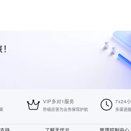
旅！
VIP多对1服务
7x24
案
秒级应答为业务保驾护航
多渠道
术支持
了解无忧云
管理控制中心